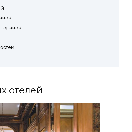
ей
анов
сторанов
остей
х отелей