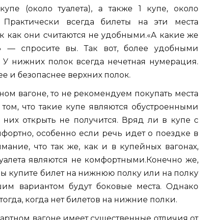
упе (около туалета), а также 1 купе, около
. Практически всегда билеты на эти места
к как они считаются не удобными.«А какие же
» — спросите вы. Так вот, более удобными
 У нижних полок всегда нечетная нумерация.
е и безопаснее верхних полок.
ном вагоне, то не рекомендуем покупать места
 том, что такие купе являются обустроенными
них открыть не получится. Вряд ли в купе с
фортно, особенно если речь идет о поездке в
мание, что так же, как и в купейных вагонах,
туалета являются не комфортными.Конечно же,
вы купите билет на нижнюю полку или на полку
шим вариантом будут боковые места. Однако
тогда, когда нет билетов на нижние полки.
артном вагоне имеет существенные отличия от