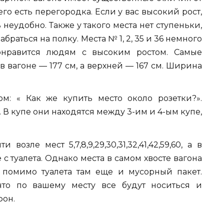
его есть перегородка. Если у вас высокий рост,
 неудобно. Также у такого места нет ступеньки,
раться на полку. Места № 1, 2, 35 и 36 немного
онравится людям с высоким ростом. Самые
вагоне — 177 см, а верхней — 167 см. Ширина
м: « Как же купить место около розетки?».
. В купе они находятся между 3-им и 4-ым купе,
озле мест 5,7,8,9,29,30,31,32,41,42,59,60, а в
 с туалета. Однако места в самом хвосте вагона
 помимо туалета там еще и мусорный пакет.
что по вашему месту все будут носиться и
фон.