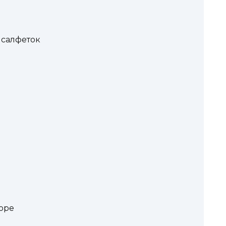
 салфеток
оре