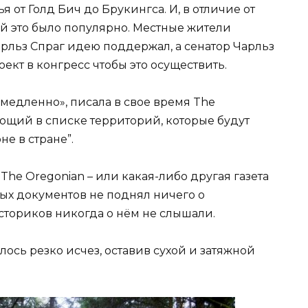
 от Голд Бич до Брукингса. И, в отличие от
й это было популярно. Местные жители
рльз Спраг идею поддержал, а сенатор Чарльз
кт в конгресс чтобы это осуществить.
емедленно», писала в свое время The
ющий в списке территорий, которые будут
е в стране”.
The Oregonian – или какая-либо другая газета
ых документов не поднял ничего о
сториков никогда о нём не слышали.
ось резко исчез, оставив сухой и затяжной