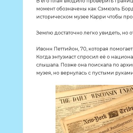
В его план входило проверить грани
момент обозначены как Сэмюэль Борд
историческом музее Карри чтобы про
Землю достаточно легко увидеть, но о
Ивонн Петтийон, 70, которая помогает
Когда энтузиаст спросил её о национа
слышала. Позже она поискала по архи
музея, но вернулась с пустыми руками