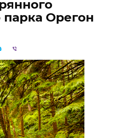
ерянного
 парка Орегон