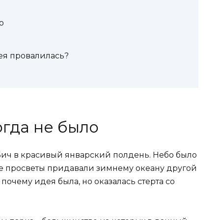
о
ея провалилась?
огда не было
 Бич в красивый январский полдень. Небо было
ие просветы придавали зимнему океану другой
 почему идея была, но оказалась стерта со