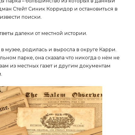
цы парка – большинство из которых в данный
ман Стейт Синик Корридор и остановиться в
извести поиски.
тветы далеки от местной истории.
 в музее, родилась и выросла в округе Карри.
льном парке, она сказала что никогда о нём не
вам из местных газет и другим документам
.