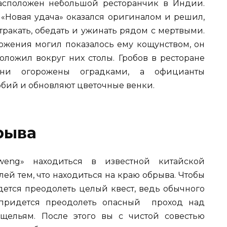
асположен небольшой ресторанчик в Индии.
«Новая удача» оказался оригиналом и решил,
тракать, обедать и ужинать рядом с мертвыми.
ожения могил показалось ему кощунством, он
оложил вокруг них столы. Гробов в ресторане
они огорожены оградками, а официанты
бий и обновляют цветочные венки.
рыва
weng» находиться в известной китайской
ей тем, что находиться на краю обрыва. Чтобы
ется преодолеть целый квест, ведь обычного
 придется преодолеть опасный проход над
щельям. После этого вы с чистой совестью