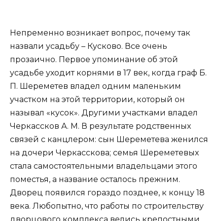
Непременно возникает вопрос, почему так
назвали усадьбу – Кусково. Все очень
прозаично. Первое упоминание об этой
усадьбе уходит корнями в 17 век, когда граф Б.
П. Шереметев владел одним маленьким
участком на этой территории, который он
называл «кусок». Другими участками владел
Черкассков А. М. В результате родственных
связей с канцлером: сын Шереметева женился
на дочери Черкасскова; семья Шереметевых
стала самостоятельными владельцами этого
поместья, а название осталось прежним.
Дворец появился гораздо позднее, к концу 18
века. Любопытно, что работы по строительству
дворцового комплекса велись крепостными