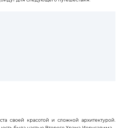
иста своей красотой и сложной архитектурой.
ность была частью Второго Храма Иерусалима –