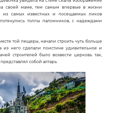
 девочка увидела на стене скалы изображение
ла своей маме, тем самым впервые в жизни
н из самых известных и посещаемых ликов
 потянулись толпы паломников, с надеждами
 месте той пещеры, начали строить чуть больше
тва из него сделали поистине удивительное и
ачей строителей было возвести церковь так,
 представлял собой алтарь.