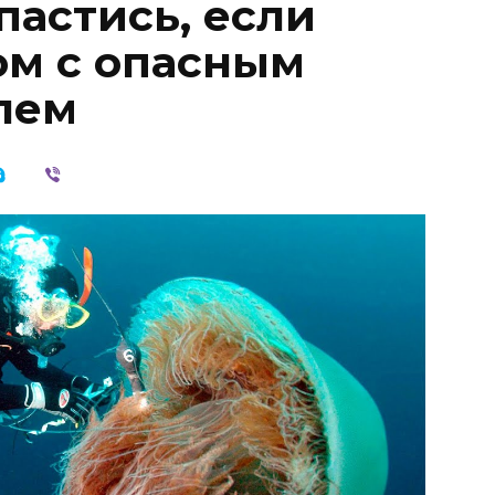
пастись, если
ом с опасным
лем