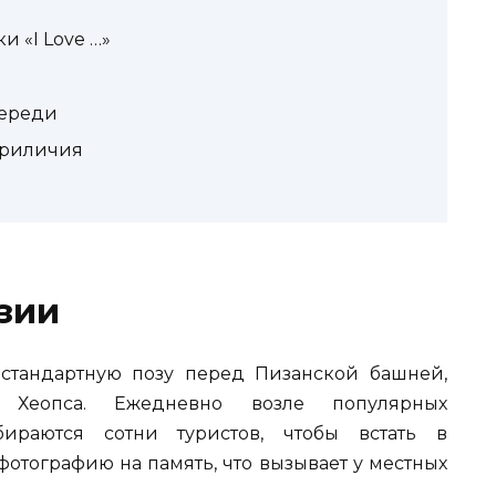
и «I Love …»
череди
 приличия
зии
 стандартную позу перед Пизанской башней,
Хеопса. Ежедневно возле популярных
бираются сотни туристов, чтобы встать в
фотографию на память, что вызывает у местных