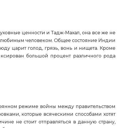
духовные ценности и Тадж-Махал, она все же не
е с любимым человеком. Общее состояние Индии
юду царит голод, грязь, вонь и нищета. Кроме
иксирован большой процент различного рода
тоянном режиме войны между правительством
вками, которые всяческими способами хотят
ичине не стоит отправляться в данную страну,