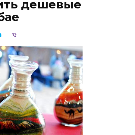
ить дешевые
бае