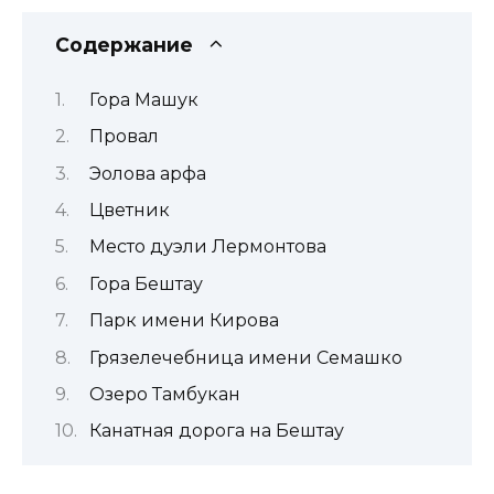
Содержание
Гора Машук
Провал
Эолова арфа
Цветник
Место дуэли Лермонтова
Гора Бештау
Парк имени Кирова
Грязелечебница имени Семашко
Озеро Тамбукан
Канатная дорога на Бештау