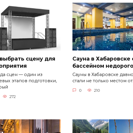
 выбрать сцену для
Сауна в Хабаровске 
оприятия
бассейном недорог
да сцен — один из
Сауны в Хабаровске давн
евых этапов подготовки,
стали не только местом о
рый
0
210
272