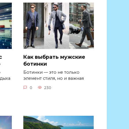
с
Как выбрать мужские
о
ботинки
о
Ботинки — это не только
тдыха
элемент стиля, но и важная
0
230