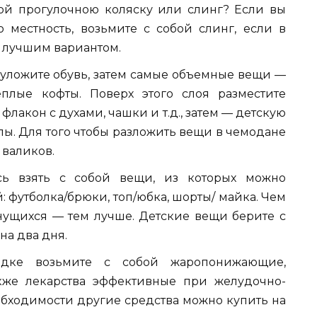
бой прогулочною коляску или слинг? Если вы
ю местность, возьмите с собой слинг, если в
т лучшим вариантом.
 уложите обувь, затем самые объемные вещи —
плые кофты. Поверх этого слоя разместите
акон с духами, чашки и т.д., затем — детскую
пы. Для того чтобы разложить вещи в чемодане
 валиков.
сь взять с собой вещи, из которых можно
: футболка/брюки, топ/юбка, шорты/ майка. Чем
нущихся — тем лучше. Детские вещи берите с
на два дня.
рядке возьмите с собой жаропонижающие,
кже лекарства эффективные при желудочно-
обходимости другие средства можно купить на