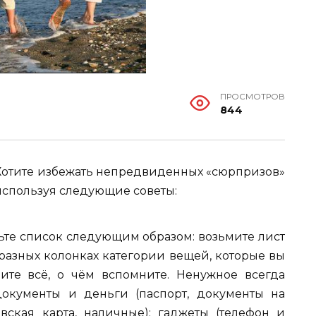
ПРОСМОТРОВ
844
Хотите избежать непредвиденных «сюрпризов»
 используя следующие советы:
ьте список следующим образом: возьмите лист
разных колонках категории вещей, которые вы
шите всё, о чём вспомните. Ненужное всегда
окументы и деньги (паспорт, документы на
овская карта, наличные); гаджеты (телефон и