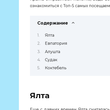
ознакомиться с Топ-5 самых посещаем
Содержание
Ялта
Евпатория
Алушта
Судак
Коктебель
Ялта
Еще с давних времен Ялта считалас