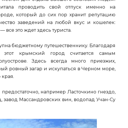
очитала проводить свой отпуск именно на
городе, который до сих пор хранит репутацию
чество заведений на любой вкус и кошелек:
 все это ждет здесь туриста.
ступна бюджетному путешественнику. Благодаря
, этот крымский город считается самым
луострове. Здесь всегда много приезжих,
ый ровный загар и искупаться в Черном море,
 края.
 предостаточно, например Ласточкино гнездо,
 завод Массандровских вин, водопад Учан-Су