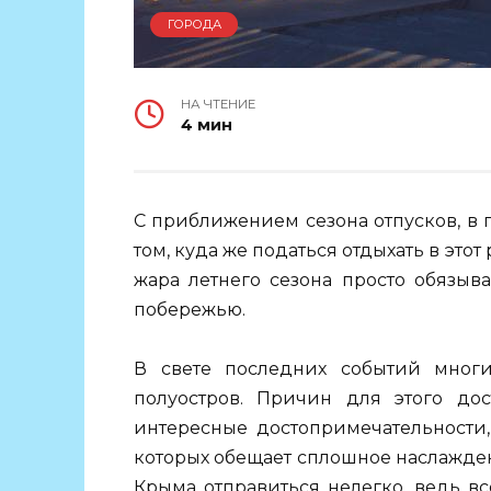
ГОРОДА
НА ЧТЕНИЕ
4 мин
С приближением сезона отпусков, в г
том, куда же податься отдыхать в это
жара летнего сезона просто обязыв
побережью.
В свете последних событий мног
полуостров. Причин для этого дос
интересные достопримечательности,
которых обещает сплошное наслажде
Крыма отправиться нелегко, ведь в