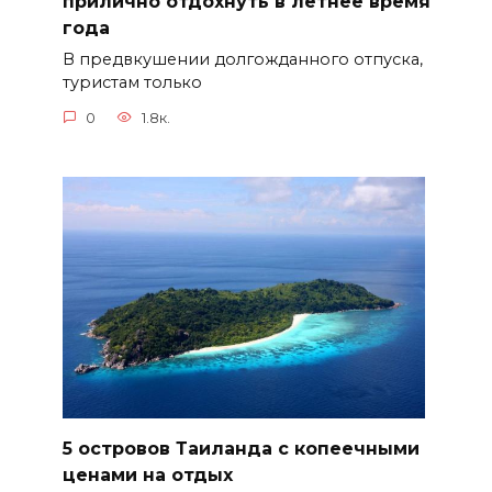
прилично отдохнуть в летнее время
года
В предвкушении долгожданного отпуска,
туристам только
0
1.8к.
5 островов Таиланда с копеечными
ценами на отдых