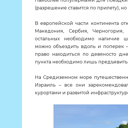
Наиболее популярными для поездки б
(разрешение ставится по прилету), но
В европейской части континента от
Македония, Сербия, Черногория,
остальных необходимо наличие ше
можно объездить вдоль и поперек –
право находиться по девяносто дн
пункта необходимо лишь предъявить
На Средиземном море путешественни
Израиль – все они зарекомендова
курортами и развитой инфраструктур