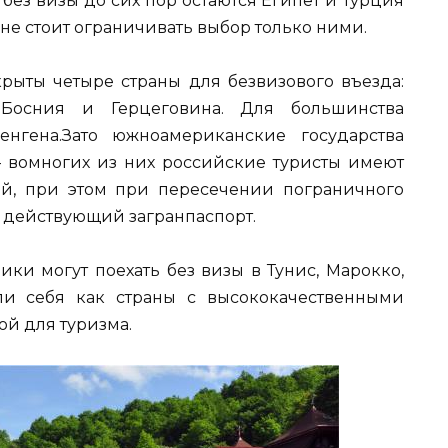
ез визы до сих пор остаются Египет и Турция
 не стоит ограничивать выбор только ними.
крыты четыре страны для безвизового въезда:
 Босния и Герцеговина. Для большинства
нгена.Зато южноамериканские государства
 вомногих из них российские туристы имеют
ей, при этом при пересечении пограничного
 действующий загранпаспорт.
ки могут поехать без визы в Тунис, Марокко,
ли себя как страны с высококачественными
ой для туризма.