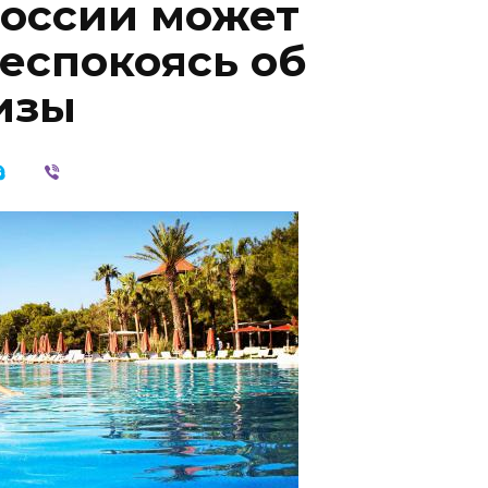
России может
беспокоясь об
изы