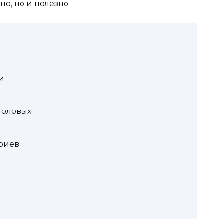
но, но и полезно.
и
толовых
яриев